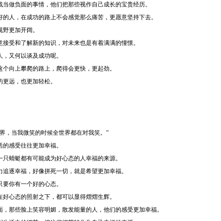
战当做负面的事情，他们把那些视作自己成长的宝贵经历。
好的人，在成功的路上不会感觉那么痛苦，更愿意坚持下去。
视野更加开阔。
意接受和了解新的知识，对未来也是有着满满的憧憬。
人，又何以谈及成功呢。
这个向上攀爬的路上，爬得会更快，更起劲。
的更远，也更加轻松。
世界，当我微笑的时候全世界都在对我笑。”
活的感受往往更加幸福。
一只蜻蜓都有可能成为好心态的人幸福的来源。
力追逐幸福，好像拼死一切，就是希望更加幸福。
只要你有一个好的心态。
在好心态的照射之下，都可以显得熠熠生辉。
面，那些脸上笑容明媚，散发能量的人，他们的感受更加幸福。