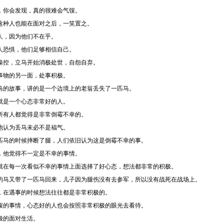
，你会发现，真的很难会气馁。
这种人也能在面对之后，一笑置之。
人，因为他们不在乎。
人恐惧，他们足够相信自己。
操控，立马开始消极处世，自怨自弃。
事物的另一面，处事积极。
马的故事，讲的是一个边境上的老翁丢失了一匹马。
就是一个心态非常好的人。
所有人都觉得是非常倒霉不幸的。
他认为丢马未必不是福气。
匹马的时候摔断了腿，人们依旧认为这是倒霉不幸的事。
，他觉得不一定是不幸的事情。
就在每一次看似不幸的事情上面选择了好心态，想法都非常的积极。
的马又带了一匹马回来，儿子因为腿伤没有去参军，所以没有战死在战场上。
，在遇事的时候想法往往都是非常积极的。
馁的事情，心态好的人也会按照非常积极的眼光去看待。
极的面对生活。