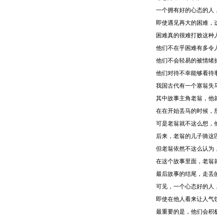
一个拥有好的心态的人
即使遇见再大的困难，
困难真的很难打败这种
他们不在乎困难有多令
他们不会轻易的被情绪
他们对待不幸能够看待
我国古代有一个塞翁失
其中故事主角老翁，他
在在开始丢马的时候，
可是老翁就不这么想，
后来，老翁的儿子骑这
但老翁依然不这么认为
在这个故事里面，老翁
最后故事的结尾，走丢
可见，一个心态好的人
即使在他人看来让人气
最重要的是，他们会积