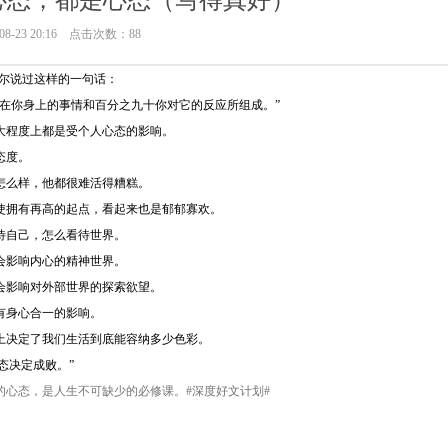
心态，都是心态（写得真好）
8-23 20:16 点击次数：88
多尔说过这样的一句话：
生在你身上的事情和百分之九十你对它的反应所组成。”
大程度上都是受个人心态的影响。
态度。
怎么样，他都很难活得糟糕。
使拥有再高的起点，看起来也是郁郁寡欢。
待自己，怎么看待世界。
会影响内心的精神世界。
会影响对外部世界的探索欲望。
有身心合一的影响。
上决定了我们生活到底能容纳多少色彩。
态决定成败。”
的心态，是人生不可缺少的必修课。#深度好文计划#