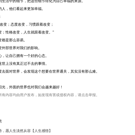
到生活中的细节，把这些细节转化为自己幸福的来源。
的人，他们看起来更加幸福。
：
着改变；态度改变，习惯跟着改变；
变；性格改变，人生就跟着改变。”
变都是那么容易。
变外部世界对我们的影响。
心，让自己拥有一个好的心态。
这世上没有真正过不去的事情。
度去面对世界，会发现这个想要在世界通关，其实没有那么难。
阳光，外面的世界也对我们会越来越好！
所有内容均由用户发布，如发现有害或侵权内容，请点击举报。
晓
待，愿人生淡然从容【人生感悟】