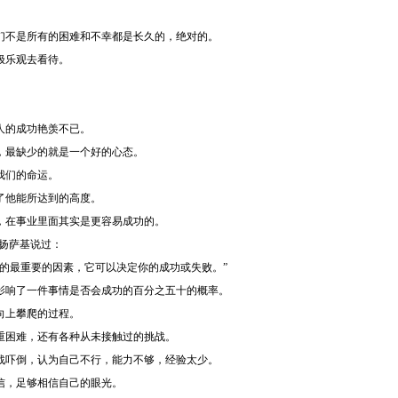
们不是所有的困难和不幸都是长久的，绝对的。
极乐观去看待。
人的成功艳羡不已。
，最缺少的就是一个好的心态。
我们的命运。
了他能所达到的高度。
，在事业里面其实是更容易成功的。
基扬萨基说过：
制的最重要的因素，它可以决定你的成功或失败。”
影响了一件事情是否会成功的百分之五十的概率。
向上攀爬的过程。
重困难，还有各种从未接触过的挑战。
战吓倒，认为自己不行，能力不够，经验太少。
信，足够相信自己的眼光。