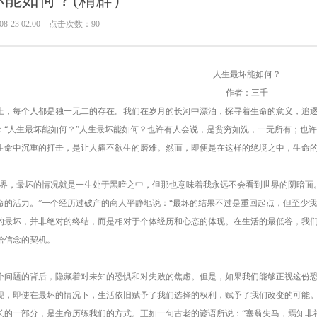
坏能如何？(精辟）
8-23 02:00 点击次数：90
人生最坏能如何？
作者：三千
上，每个人都是独一无二的存在。我们在岁月的长河中漂泊，探寻着生命的意义，追
：“人生最坏能如何？”人生最坏能如何？也许有人会说，是贫穷如洗，一无所有；也
生命中沉重的打击，是让人痛不欲生的磨难。然而，即便是在这样的绝境之中，生命
世界，最坏的情况就是一生处于黑暗之中，但那也意味着我永远不会看到世界的阴暗面
命的活力。”一个经历过破产的商人平静地说：“最坏的结果不过是重回起点，但至少
的最坏，并非绝对的终结，而是相对于个体经历和心态的体现。在生活的最低谷，我
拾信念的契机。
个问题的背后，隐藏着对未知的恐惧和对失败的焦虑。但是，如果我们能够正视这份恐
现，即使在最坏的情况下，生活依旧赋予了我们选择的权利，赋予了我们改变的可能
长的一部分，是生命历练我们的方式。正如一句古老的谚语所说：“塞翁失马，焉知非