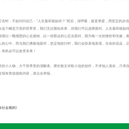
打击时，不妨问问自己：“人生最坏能如何？”然后，深呼吸，挺直脊梁，用坚定的步伐
在这个瞬息万变的世界里，我们无法预知未来，但我们可以选择面对。人生最坏能如
都请以一颗感恩的心去接纳，以一份豁达的心态去面对。因为每一次的挫折和失败，
人的心中。而当我们勇敢地面对，坚定地前行时，我们会惊喜地发现，生命的花朵，
，有机会可以改变未来！
里的小人物，大千世界里的清醒者。擅长散文诗歌小说的创作，不求他人喜欢，只求自
发现有害或侵权内容，请点击举报。
条社会规则》