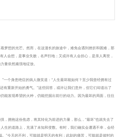
逐着梦想的光芒。然而，在这漫长的旅途中，难免会遇到挫折和困难，那
许有人会想，是事业失败，名声扫地；又或许有人会担心，是亲人离世，
的力量依然顽强地绽放。
。”一个身患绝症的病人微笑道：“人生最坏能如何？至少我曾经拥有过
我还有重新开始的勇气。”这些回答，或许让我们意外，但它们却道出了
们仍能发现希望的火种，仍能挖掘出前行的动力。因为最坏的局面，往往
惧，拥抱这份焦虑，将其转化为前进的力量，那么，“最坏”也就失去了
。人生的道路上，充满了未知和变数。有时，我们确实会遭遇不幸，会经
福。”今天的不利，可能就是明天的有利；此刻的痛苦，可能就是彼时的