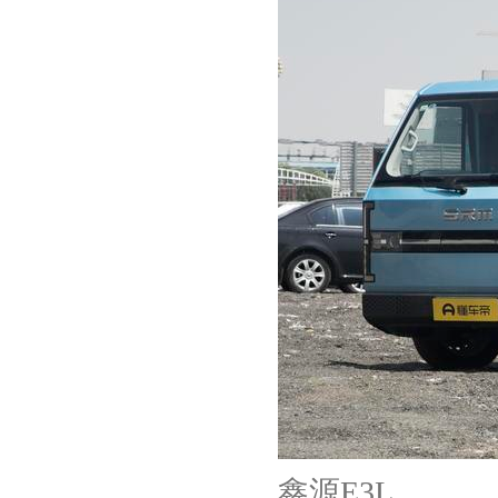
鑫源E3L