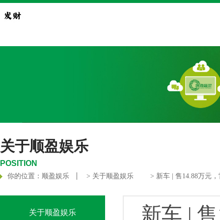
关于顺盈娱乐
POSITION
你的位置：
顺盈娱乐
>
关于顺盈娱乐
> 新车 | 售14.88万
新车 | 
关于顺盈娱乐