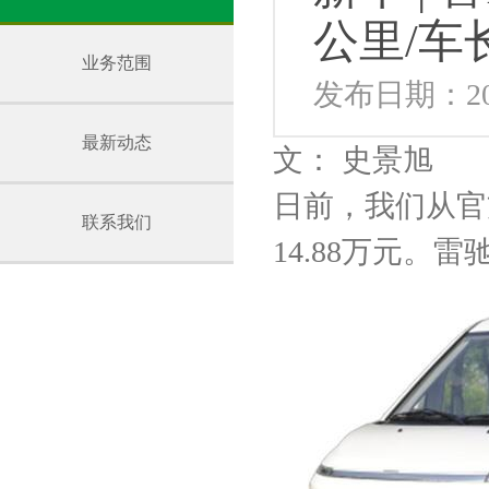
公里/车长
业务范围
发布日期：202
最新动态
文： 史景旭
日前，我们从官
联系我们
14.88万元。