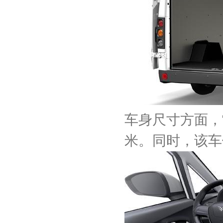
车身尺寸方面，雷驰
米。同时，该车