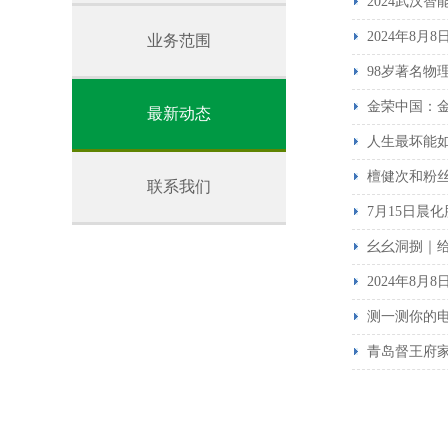
2024武汉
2024年8
业务范围
98岁著名
金荣中国：
最新动态
​人生最坏能
檀健次和粉
联系我们
7月15日晨
幺幺洞捌｜
2024年8
测一测你的
青岛督王府家