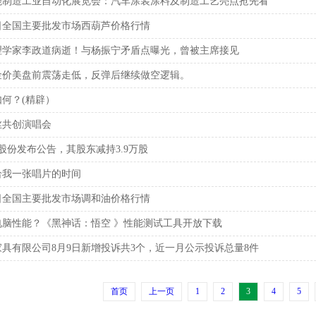
智能制造工业自动化展览会：汽车涂装涂料及制造工艺亮点抢先看
月8日全国主要批发市场西葫芦价格行情
物理学家李政道病逝！与杨振宁矛盾点曝光，曾被主席接见
金价美盘前震荡走低，反弹后继续做空逻辑。
如何？(精辟）
丝共创演唱会
化股份发布公告，其股东减持3.9万股
给我一张唱片的时间
月8日全国主要批发市场调和油价格行情
电脑性能？《黑神话：悟空 》性能测试工具开放下载
具有限公司8月9日新增投诉共3个，近一月公示投诉总量8件
首页
上一页
1
2
3
4
5